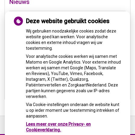
Nieuws
Let op: valse Infomedics-mails over openstaande
Deze website gebruikt cookies
rekening
Wij gebruiken noodzakelijke cookies zodat deze
Tanden bleken? Laat het veilig doen!
website goed kan werken. Voor analytische
cookies en externe inhoud vragen wij uw
Gezond tandvlees: de basis voor een gezonde
toestemming.
mond
Voor analytische cookies werken wij samen met
Matomo en Google Analytics. Voor externe inhoud
Naar de tandarts in het buitenland? Wees op je
werken wij samen met Google (Maps, Translate
hoede!
en Reviews), YouTube, Vimeo, Facebook,
Instagram, X (Twitter), Qualizorg,
(Mond)zorgkosten gemaakt in 2025? Check of die
Patiëntenvertellen en ZorgkaartNederland. Deze
aftrekbaar zijn
partijen kunnen gegevens zoals uw IP-adres
verwerken.
Via Cookie-instellingen onderaan de website kunt
u op ieder moment uw toestemming intrekken of
aanpassen.
Ga
terug
Lees meer over onze Privacy- en
naar
Cookieverklaring.