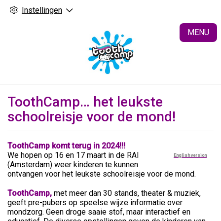
Instellingen
H
MENU
ToothCamp… het leukste
schoolreisje voor de mond!
ToothCamp komt terug in 2024!!!
We hopen op 16 en 17 maart in de RAI
English version
(Amsterdam) weer kinderen te kunnen
ontvangen voor het leukste schoolreisje voor de mond.
ToothCamp,
m
et meer dan 30 stands, theater & muziek,
geeft pre-pubers op speelse wijze informatie over
mondzorg. Geen droge saaie stof, maar interactief en