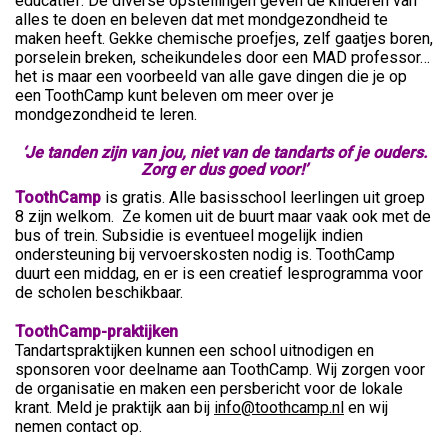
educatief. De diverse opstellingen geven de kinderen van
alles te doen en beleven dat met mondgezondheid te
maken heeft. Gekke chemische proefjes, zelf gaatjes boren,
porselein breken, scheikundeles door een MAD professor…
het is maar een voorbeeld van alle gave dingen die je op
een ToothCamp kunt beleven om meer over je
mondgezondheid te leren.
‘Je tanden zijn van jou, niet van de tandarts of je ouders.
Zorg er dus goed voor!’
ToothCamp
is gratis. Alle basisschool leerlingen uit groep
8 zijn welkom. Ze komen uit de buurt maar vaak ook met de
bus of trein. Subsidie is eventueel mogelijk indien
ondersteuning bij vervoerskosten nodig is. ToothCamp
duurt een middag, en er is een creatief lesprogramma voor
de scholen beschikbaar.
ToothCamp-praktijken
Tandartspraktijken kunnen een school uitnodigen en
sponsoren voor deelname aan ToothCamp. Wij zorgen voor
de organisatie en maken een persbericht voor
de lokale
krant. Meld je praktijk aan bij
info@toothcamp.nl
en wij
nemen contact op.