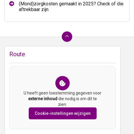
(Mond)zorgkosten gemaakt in 2025? Check of die
aftrekbaar zijn
Ga
terug
naar
Route
de
bovenkant
van
de
website
U heeft geen toestemming gegeven voor
externe inhoud
die nodig is om dit te
zien.
Cookie-instellingen wijzigen